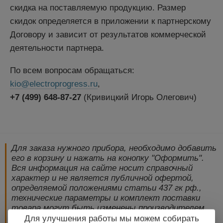
скидка на поставляемую продукцию. Размер
скидок определяется в приложении к партнерскому
Договору и зависит от результатов коммерческой
деятельности партнера.
По всем вопросам обращаться:
kio@electroprogress.ru
,
+7 (499) 648-87-27
(Кривицкий Игорь Олегович)
Для заказа нужного прибора, необходимо добавить
его в корзину и нажать на конопку "Оформить".
Вся информация на сайте носит справочный
характер и не является публичной офертой,
определяемой положениями статьи 437 гк рф.,
технические параметры и комплект поставки
товара могут быть изменены производителем
без предварительного уведомления!
Для улучшения работы мы можем собирать