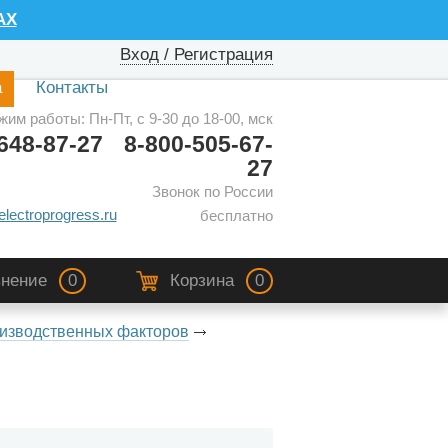
AX
Вход / Регистрация
а
Контакты
жим работы: Пн-Пт, с 9-30 до 18-00, мск
648-87-27
8-800-505-67-
27
Звонок по России
electroprogress.ru
бесплатно
нение
0
Корзина
0
изводственных факторов