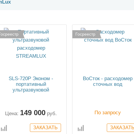
mLux
Госреестр
Госреестр
SLS-720P Эконом -
ВоСток - расходомер
портативный
сточных вод
ультразвуковой
расходомер
149 000
По запросу
Цена:
руб.