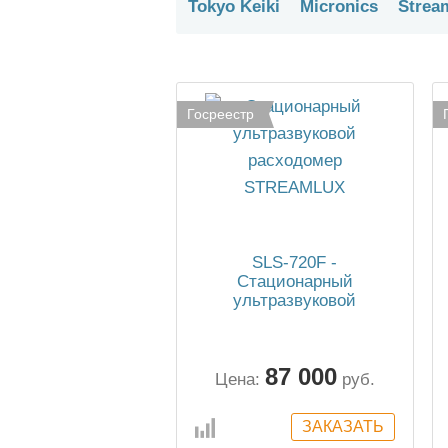
Tokyo Keiki
Micronics
Strea
Госреестр
SLS-720F -
Стационарный
ультразвуковой
расходомер STREAMLUX
87 000
Цена:
руб.