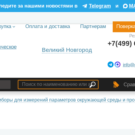
ледите за нашими новостями в
Telegram
и
M
купка
Оплата и доставка
Партнерам
Поверк
Ре
+7(499) 
Великий Новгород
info@
Срав
боры для измерений параметров окружающей среды и про