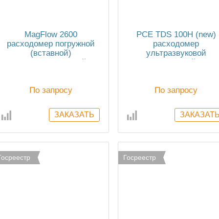
MagFlow 2600
PCE TDS 100H (new)
расходомер погружной
расходомер
(вставной)
ультразвуковой
электромагнитный
накладной
По запросу
По запросу
Госреестр
Госреестр