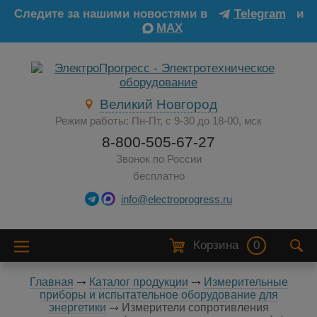
Следите за нашими новостями в
Telegram
и
MAX
Великий Новгород
Режим работы: Пн-Пт, с 9-30 до 18-00, мск
8-800-505-67-27
Звонок по России
бесплатно
info@electroprogress.ru
Корзина
0
Главная
Каталог продукции
Измерительные
приборы и испытательное оборудование для
энергетики
Измерители сопротивления