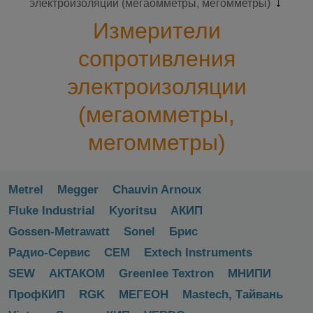
электроизоляции (мегаомметры, мегомметры)
Измерители
сопротивления
электроизоляции
(мегаомметры,
мегомметры)
Metrel
Megger
Chauvin Arnoux
Fluke Industrial
Kyoritsu
АКИП
Gossen-Metrawatt
Sonel
Брис
Радио-Сервис
CEM
Extech Instruments
SEW
АКТАКОМ
Greenlee Textron
МНИПИ
ПрофКИП
RGK
МЕГЕОН
Mastech, Тайвань