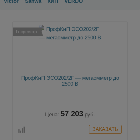
Victor
Sanwa
КИП
VERDO
Госреестр
ПрофКиП ЭСО202/2Г — мегаомметр до
2500 В
57 203
Цена:
руб.