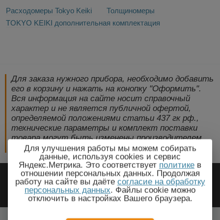
Расходомеры Tokyo Keiki
Толщиномеры
TOKYO KEIKI дополнительная комплектация
Для заказа нужного прибора, необходимо добавить
его в корзину и нажать на конопку "Оформить".
Вся информация на сайте носит справочный
характер и не является публичной офертой,
определяемой положениями статьи 437 гк рф.,
технические параметры и комплект поставки
товара могут быть изменены производителем
без предварительного уведомления!
Для улучшения работы мы можем собирать
данные, используя cookies и сервис
Яндекс.Метрика. Это соответствует
политике
в
2009-2026 © ЭлектроПрогресс -
отношении персональных данных. Продолжая
работу на сайте вы даёте
согласие на обработку
Электротехническое оборудование
персональных данных
. Файлы cookie можно
отключить в настройках Вашего браузера.