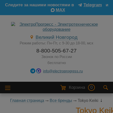
Следите за нашими новостями в
Telegram
и
MAX
Великий Новгород
Режим работы: Пн-Пт, с 9-30 до 18-00, мск
8-800-505-67-27
Звонок по России
бесплатно
info@electroprogress.ru
Корзина
0
Главная страница
Все бренды
Tokyo Keiki
Tokyo Keik