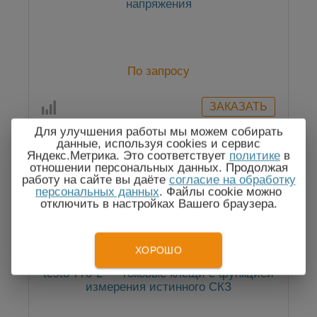
напряжения
По запросу
Для улучшения работы мы можем собирать
данные, используя cookies и сервис
Яндекс.Метрика. Это соответствует
политике
в
отношении персональных данных. Продолжая
Госреестр
работу на сайте вы даёте
согласие на обработку
персональных данных
. Файлы cookie можно
отключить в настройках Вашего браузера.
ХОРОШО
testo 770-2 — токовые клещи с функцией
измерения истинного СКЗ