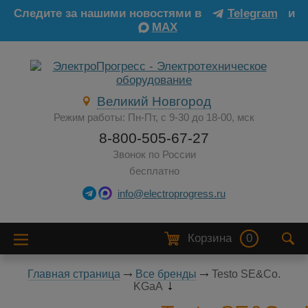
Следите за нашими новостями в
Telegram
и
MAX
Великий Новгород
Режим работы: Пн-Пт, с 9-30 до 18-00, мск
8-800-505-67-27
Звонок по России
бесплатно
info@electroprogress.ru
Корзина
0
Главная страница
Все бренды
Testo SE&Co.
KGaA