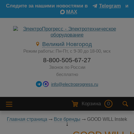
Следите за нашими новостями в
Telegram
и
MAX
Великий Новгород
Режим работы: Пн-Пт, с 9-30 до 18-00, мск
8-800-505-67-27
Звонок по России
бесплатно
info@electroprogress.ru
Корзина
0
Главная страница
Все бренды
GOOD WILL Instek