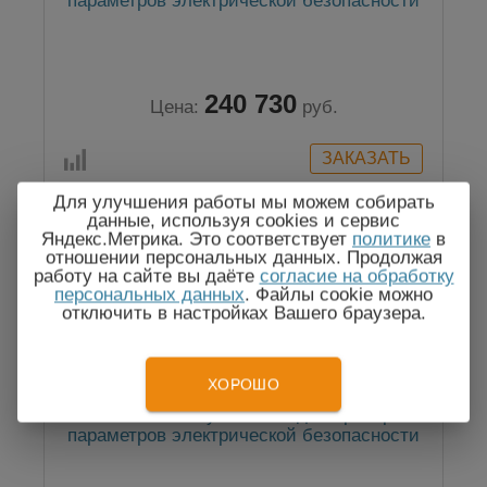
параметров электрической безопасности
240 730
Цена:
руб.
Для улучшения работы мы можем собирать
данные, используя cookies и сервис
Яндекс.Метрика. Это соответствует
политике
в
Госреестр
отношении персональных данных. Продолжая
работу на сайте вы даёте
согласие на обработку
персональных данных
. Файлы cookie можно
отключить в настройках Вашего браузера.
ХОРОШО
GPT-712003 — установка для проверки
параметров электрической безопасности