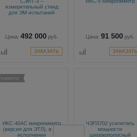
СЭИТ-3 –
ИКС-5 Микроомметр
измерительный стенд
для ЭМ испытаний
трансформаторов
492 000
91 500
Цена:
руб.
Цена:
руб.
Госреестр
ИКС-40АС микроомметр
ЧЭП3702 усилитель
(версия для ЭТЛ), в 19”
мощности
исполнении
широкополосный