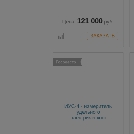
121 000
Цена:
руб.
Госреестр
ИУС-4 - измеритель
удельного
электрического
сопротивления
углеграфитовых изделий