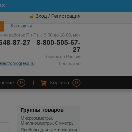
AX
Вход / Регистрация
а
Контакты
жим работы: Пн-Пт, с 9-30 до 18-00, мск
648-87-27
8-800-505-67-
27
Звонок по России
electroprogress.ru
бесплатно
нение
0
Корзина
0
Группы товаров
Микроомметры,
Миллиомметры, Омметры
Приборы для тестирования