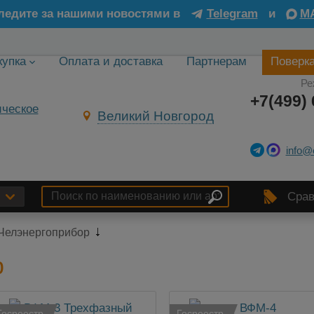
ледите за нашими новостями в
Telegram
и
M
купка
Оплата и доставка
Партнерам
Поверк
Ре
+7(499) 
Великий Новгород
info@
Срав
Челэнергоприбор
р
Госреестр
Госреестр