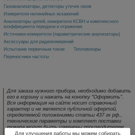
Газоанализаторы, детекторы утечек газов
Измерители нелинейных искажений
Анализаторы цепей, измерители КСВН и комплексного
коэффициента передачи и отражения
Источники-измерители (параметрические анализаторы)
Аксессуары для радиоизмерений
Испытание первичным током
Тепловизоры
Переносчики частоты
Для заказа нужного прибора, необходимо добавить
его в корзину и нажать на конопку "Оформить".
Вся информация на сайте носит справочный
характер и не является публичной офертой,
определяемой положениями статьи 437 гк рф.,
технические параметры и комплект поставки
товара могут быть изменены производителем
без предварительного уведомления!
Для улучшения работы мы можем собирать