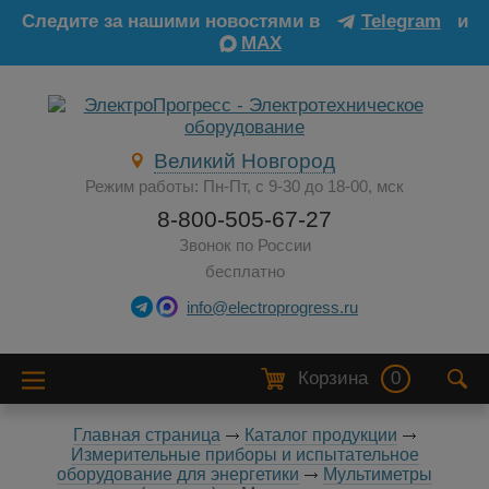
Следите за нашими новостями в
Telegram
и
MAX
Великий Новгород
Режим работы: Пн-Пт, с 9-30 до 18-00, мск
8-800-505-67-27
Звонок по России
бесплатно
info@electroprogress.ru
Корзина
0
Главная страница
Каталог продукции
Измерительные приборы и испытательное
оборудование для энергетики
Мультиметры